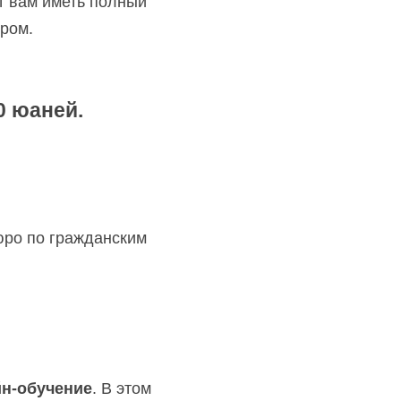
т вам иметь полный 
ером.
0 юаней.
ро по гражданским 
н-обучение
. В этом 