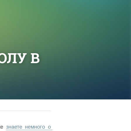
ЛУ В 
же 
знаете немного о 