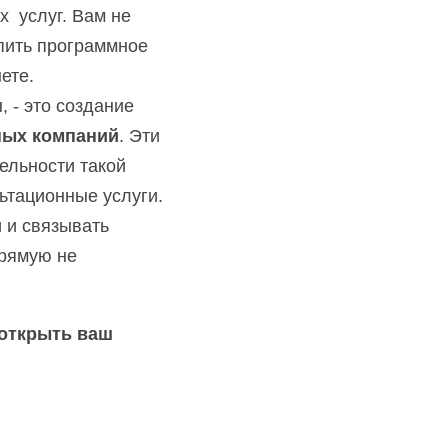
 услуг. Вам не 
пить программное 
ете.
Еще один способ, который выбирают многие иностранные инвесторы, - это создание 
ных компаний
. Эти 
льности такой 
тационные услуги. 
 и связывать 
рямую не 
открыть ваш 