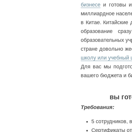
бизнесе
 и готовы и
миллиардное населе
в Китае. Китайские 
образование сраз
образовательных учр
стране довольно жес
школу или учебный ц
Для вас мы подгото
вашего бюджета и б
вы гот
Требования:
5 сотрудников,
Сертификаты от